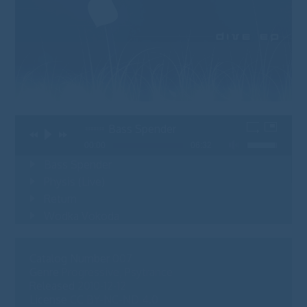
Bass Spender
00:00
06:32
Bass Spender
06
Physis (Live)
04
Return
08
Wodka Vokoda
07
Catalog Number
007
Genre
Progressive, Psytrance
Released
2010-12-12
License
CC BY-NC-ND 4.0