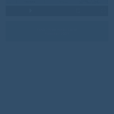
CYAN ⟩ Free Audio Label
Founded 2009