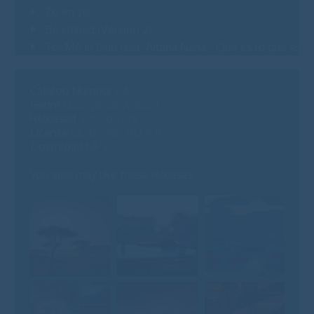
Zo en zo
05
Be chilled (Version 2)
04
Tor.MA in Dub feat. Aitana Naná - Que es lo que est
04
Catalog Number
045
Genre
Lounge, Downbeat
Released
2015-04-09
License
CC BY-NC-ND 4.0
Download
MP3
You also may like these releases