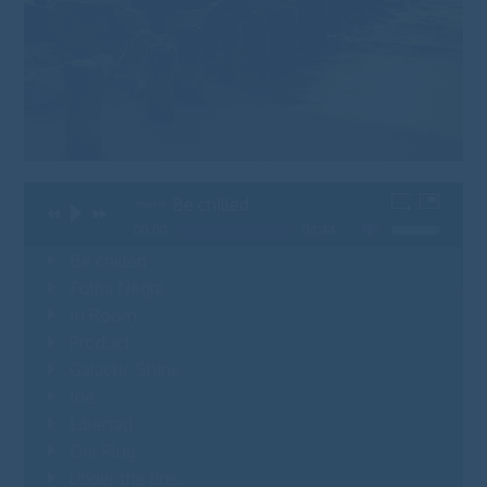
Be chilled
00:00
04:44
Be chilled
04
Folha Negra
04
In Room
05
Product
04
Galactic Shine
05
Irie
05
Libertad
05
Der Plug
04
Under the line
06